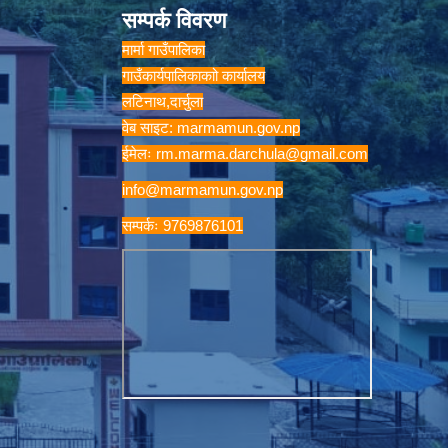
सम्पर्क विवरण
मार्मा गाउँपालिका
गाउँकार्यपालिकाकाो कार्यालय
लटिनाथ,दार्चुला
वेब साइट: marmamun.gov.np
ईमेलः
rm.marma.darchula@gmail.com
info@marmamun.gov.np
सम्पर्कः 9769876101