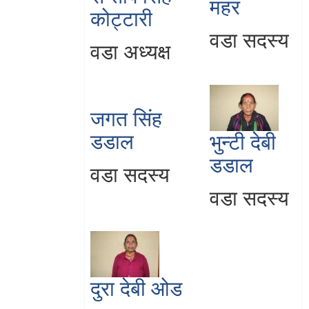
महर
कोट्टारी
वडा सदस्य
वडा अध्यक्ष
जगत सिंह
डडाल
भुन्टी देबी
डडाल
वडा सदस्य
वडा सदस्य
दुरा देबी ओड