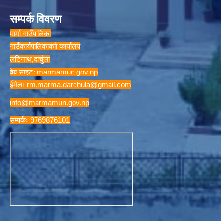
सम्पर्क विवरण
मार्मा गाउँपालिका
गाउँकार्यपालिकाकाो कार्यालय
लटिनाथ,दार्चुला
वेब साइट: marmamun.gov.np
ईमेलः
rm.marma.darchula@gmail.com
info@marmamun.gov.np
सम्पर्कः 9769876101