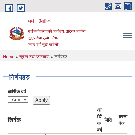
Skip to main content
मार्मा गाउँपालिका
गाउँकार्यपालिकाको कार्यालय, लटिनाथ,दार्चुला
सुदूरपश्चिम प्रदेश, नेपाल
"समृद्द मार्मा सुखी मार्माली"
You are here
Home
»
सूचना तथा जानकारी
» निर्णयहरु
निर्णयहरु
आर्थिक वर्ष
आ
र्थि
दस्ता
शिर्षक
मिति
क
वेज
वर्ष