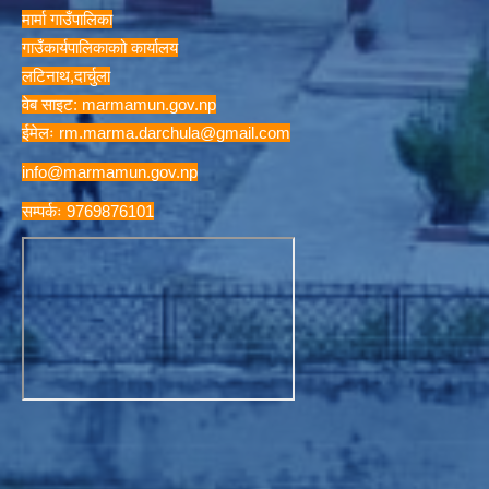
मार्मा गाउँपालिका
गाउँकार्यपालिकाकाो कार्यालय
लटिनाथ,दार्चुला
वेब साइट: marmamun.gov.np
ईमेलः
rm.marma.darchula@gmail.com
info@marmamun.gov.np
सम्पर्कः 9769876101